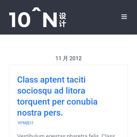
跳
过
内
容
11 月 2012
Class aptent taciti
sociosqu ad litora
torquent per conubia
nostra pers.
10^N设计
Vestibulum egestas pharetra felis. Class