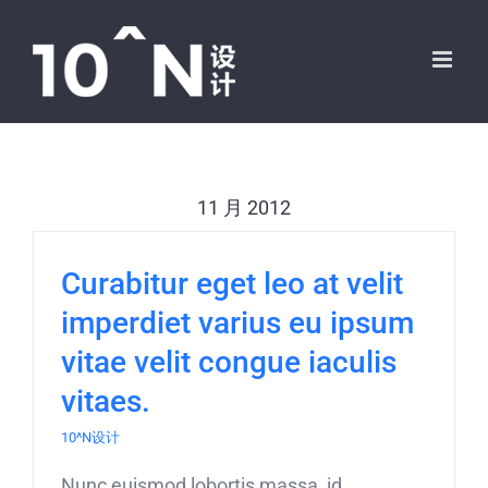
跳
过
内
容
11 月 2012
Curabitur eget leo at velit
imperdiet varius eu ipsum
vitae velit congue iaculis
vitaes.
10^N设计
Nunc euismod lobortis massa, id