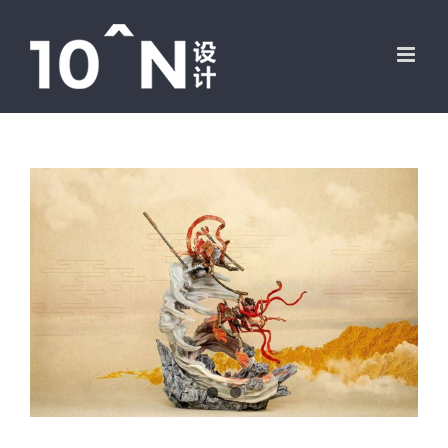
跳
过
内
容
View
Larger
Image