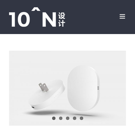
跳
过
内
容
View
Larger
Image