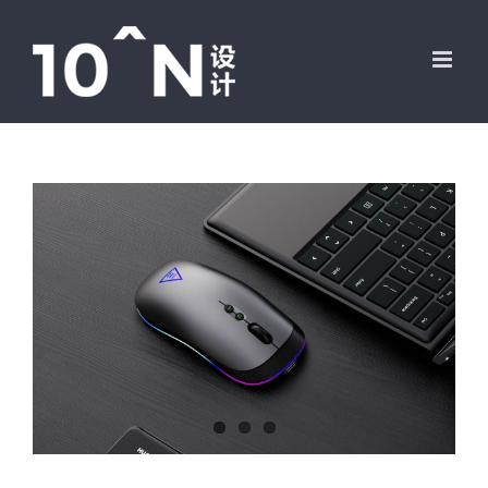
跳
过
内
容
View
Larger
Image