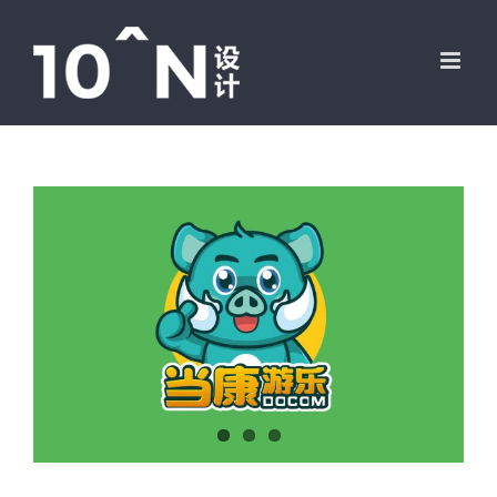
跳
过
内
容
View
Larger
Image