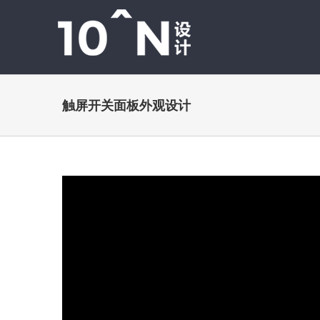
跳
过
内
容
触屏开关面板外观设计
View
Larger
Image