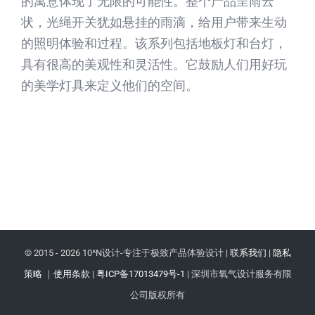
的寓意体现了无限的可能性。整个产品呈雨云
状，光绳开关犹如悬挂的雨滴，给用户带来生动
的照明体验和过程。该系列包括地板灯和台灯，
具有很高的美观性和灵活性。它鼓励人们用好玩
的美学灯具来定义他们的空间。
© 2015 -
2026 10^N设计-专注于极致产品体验设计 |
联系我们
|
隐私
策略
｜
使用条款
|
粤ICP备17013479号-1
| 深圳市氧气设计服务有限
公司版权所有