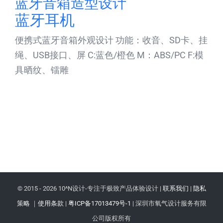
蓝牙音箱造型设计
蓝牙耳机
便携式蓝牙音箱外观设计 功能：收音、SD卡、挂
绳、USB接口、屏 C:蓝色/橙色 M：ABS/PC F:模
具晒纹、镭雕
© 2015 -
2026 10^N设计-专注于极致产品体验设计 |
联系我们
|
隐私
策略
｜
使用条款
|
粤ICP备17013479号-1
| 深圳市氧气设计服务有限
公司版权所有