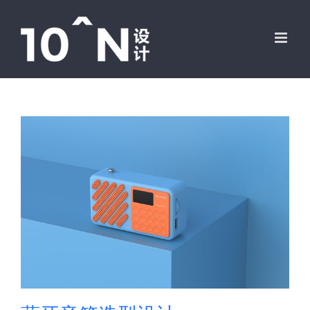
跳
过
内
容