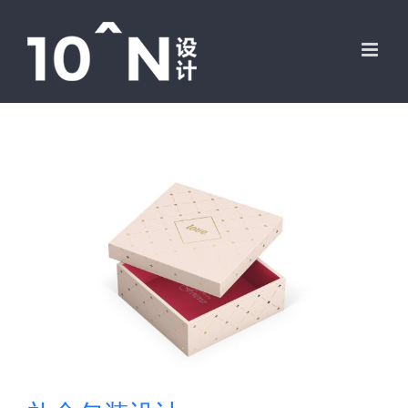
跳
过
内
容