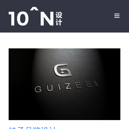
跳
过
内
容