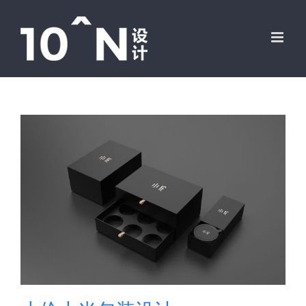
跳
过
内
容