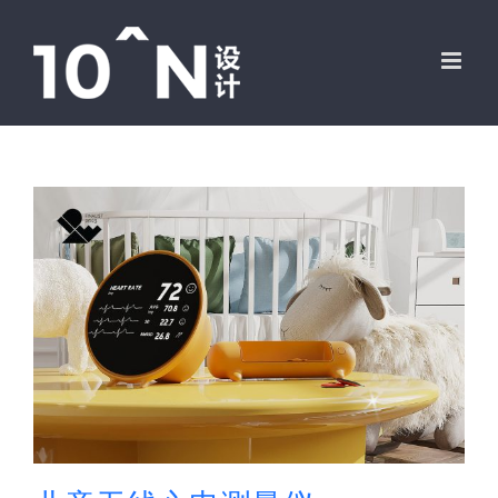
跳
过
内
容