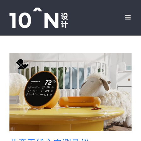
跳
过
内
容