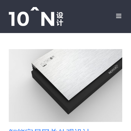
跳
过
内
容