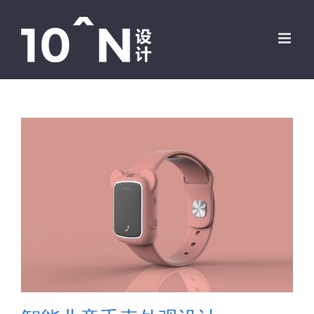
跳
过
内
容