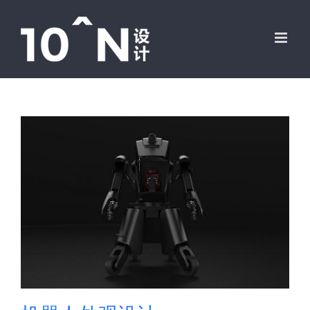
跳
过
内
容