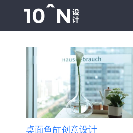
跳
过
内
容
桌面鱼缸创意设计