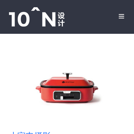
跳
过
内
容