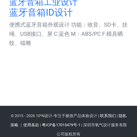
蓝牙音箱工业设计
蓝牙音箱ID设计
便携式蓝牙音箱外观设计 功能：收音、SD卡、挂
绳、USB接口、屏 C:蓝色 M：ABS/PC F:模具晒
纹、镭雕
© 2015 -
2026 10^N设计-专注于极致产品体验设计 |
联系我们
|
隐私
策略
｜
使用条款
|
粤ICP备17013479号-1
| 深圳市氧气设计服务有限
公司版权所有