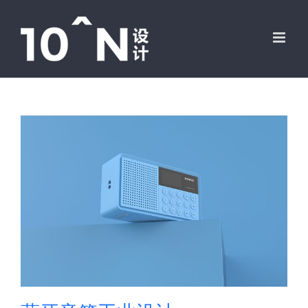
跳
过
内
容