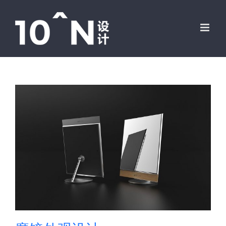
跳
过
内
容