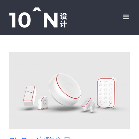
跳
过
内
容