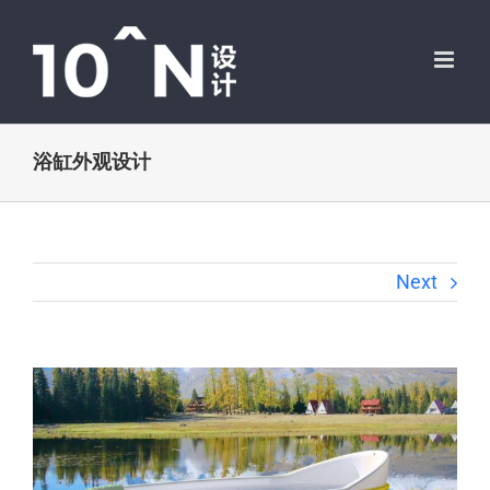
跳
过
内
容
浴缸外观设计
Next
View
Larger
Image