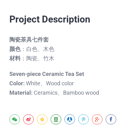
Project Description
陶瓷茶具七件套
颜色
：白色、木色
材料
：陶瓷、竹木
Seven-piece Ceramic Tea Set
Color:
White、Wood color
Material:
Ceramics、Bamboo wood