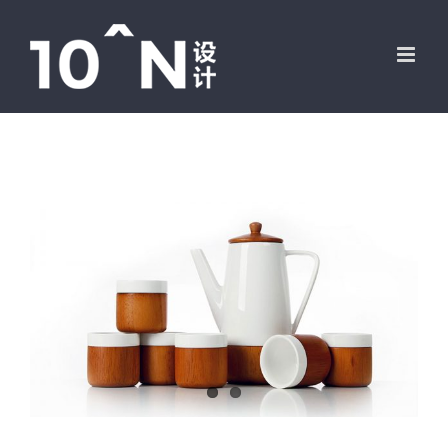
跳
过
内
容
View
Larger
Image