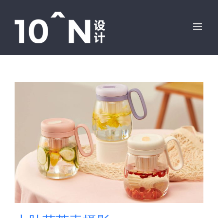
跳
过
内
容