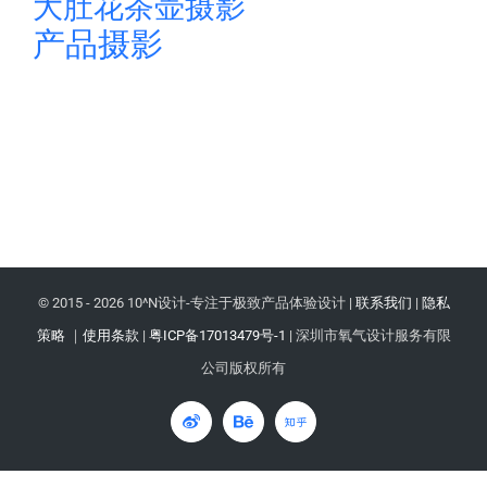
大肚花茶壶摄影
产品摄影
© 2015 -
2026 10^N设计-专注于极致产品体验设计 |
联系我们
|
隐私
策略
｜
使用条款
|
粤ICP备17013479号-1
| 深圳市氧气设计服务有限
公司版权所有
微
Behance
知
博
乎