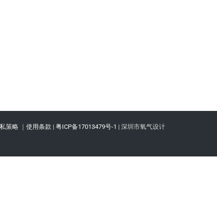
私策略
｜
使用条款
|
粤ICP备17013479号-1
| 深圳市氧气设计