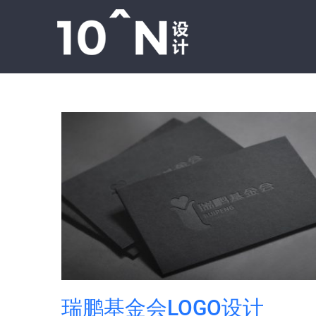
跳
过
内
容
瑞鹏基金会LOGO设计