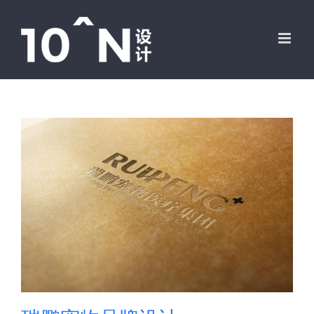
跳
过
内
容