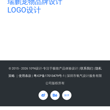
瑞鹏宠物品牌设计
LOGO设计
© 2015 -
2026 10^N设计-专注于极致产品体验设计 |
联系我们
|
隐私
策略
｜
使用条款
|
粤ICP备17013479号-1
| 深圳市氧气设计服务有限
公司版权所有
微
Behance
知
博
乎