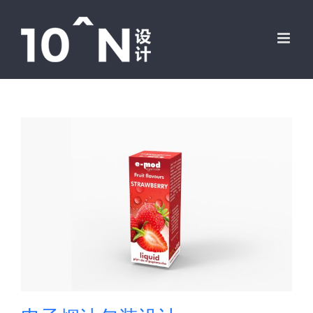
跳
过
内
容