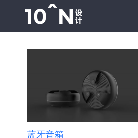
跳
过
内
容
蓝牙音箱