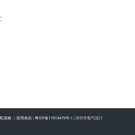
工
私策略
｜
使用条款
|
粤ICP备17013479号-1
| 深圳市氧气设计