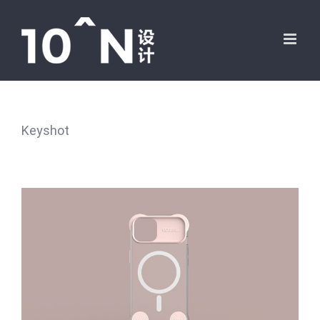
跳
过
内
容
Keyshot